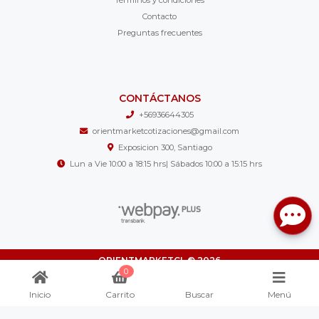
Términos y condiciones
Contacto
Preguntas frecuentes
CONTÁCTANOS
+56936644305
orientmarketcotizaciones@gmail.com
Exposicion 300, Santiago
Lun a Vie 10:00 a 18:15 hrs| Sábados 10:00 a 15:15 hrs
ORIENTMARKETCL © 2026
0
¿Te gusta mi tienda? Yo vendo con
Bsale
Inicio
Carrito
Buscar
Menú