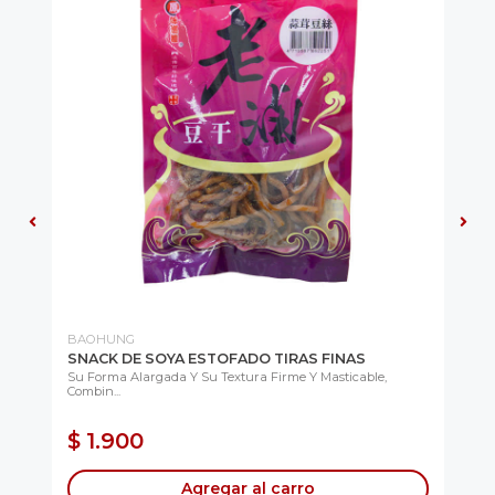
BAOHUNG
UN
R
SNACK DE SOYA ESTOFADO TIRAS FINAS
SO
e El
Su Forma Alargada Y Su Textura Firme Y Masticable,
Del
Combin...
$ 1.900
$
Agregar al carro