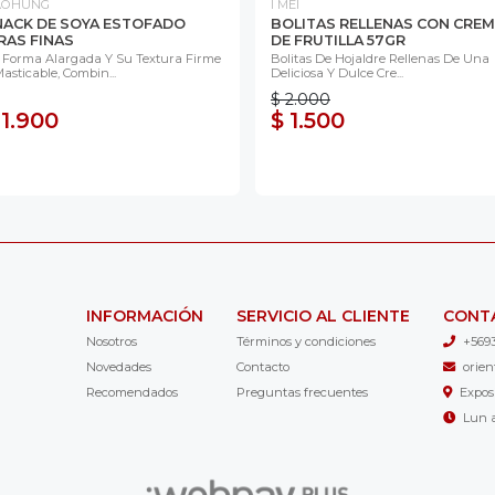
AOHUNG
I MEI
NACK DE SOYA ESTOFADO
BOLITAS RELLENAS CON CRE
RAS FINAS
DE FRUTILLA 57GR
 Forma Alargada Y Su Textura Firme
Bolitas De Hojaldre Rellenas De Una
asticable, Combin...
Deliciosa Y Dulce Cre...
$ 2.000
 1.900
$ 1.500
INFORMACIÓN
SERVICIO AL CLIENTE
CONT
Nosotros
Términos y condiciones
+569
Novedades
Contacto
orie
Recomendados
Preguntas frecuentes
Expos
Lun a