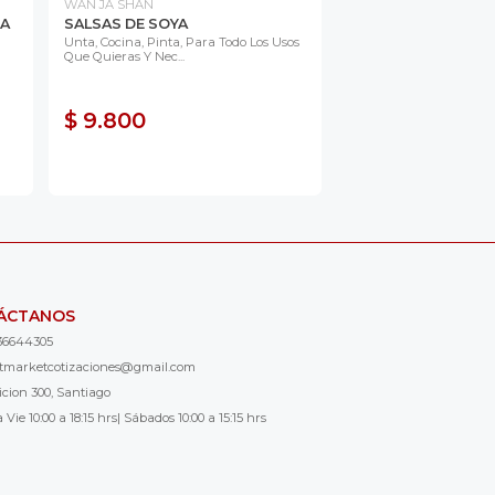
WAN JA SHAN
MA
SALSAS DE SOYA
Unta, Cocina, Pinta, Para Todo Los Usos
Que Quieras Y Nec...
$ 9.800
ÁCTANOS
36644305
ntmarketcotizaciones@gmail.com
icion 300, Santiago
 Vie 10:00 a 18:15 hrs| Sábados 10:00 a 15:15 hrs