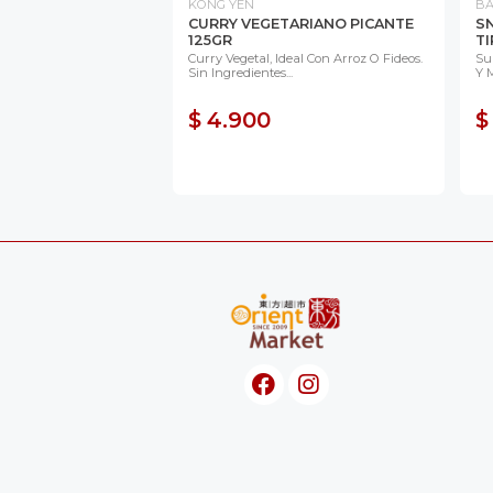
KONG YEN
B
CURRY VEGETARIANO PICANTE
S
125GR
TI
Curry Vegetal, Ideal Con Arroz O Fideos.
Su
Sin Ingredientes...
Y M
$ 4.900
$